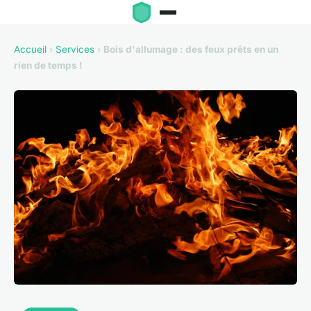
Accueil
›
Services
›
Bois d'allumage : des feux prêts en un
rien de temps !