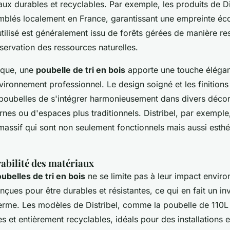
aux durables et recyclables. Par exemple, les produits de Di
mblés localement en France, garantissant une empreinte éco
 utilisé est généralement issu de forêts gérées de manière r
éservation des ressources naturelles.
tique, une
poubelle de tri en bois
apporte une touche élégant
vironnement professionnel. Le design soigné et les finitions
poubelles de s'intégrer harmonieusement dans divers décors
es ou d'espaces plus traditionnels. Distribel, par exempl
assif qui sont non seulement fonctionnels mais aussi esth
rabilité des matériaux
ubelles de tri en bois
ne se limite pas à leur impact envir
nçues pour être durables et résistantes, ce qui en fait un i
terme. Les modèles de Distribel, comme la poubelle de 110L
s et entièrement recyclables, idéals pour des installations 