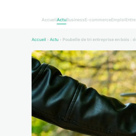
Accueil
Actu
Business
E-commerce
Emploi
Entre
Accueil
›
Actu
›
Poubelle de tri entreprise en bois : d