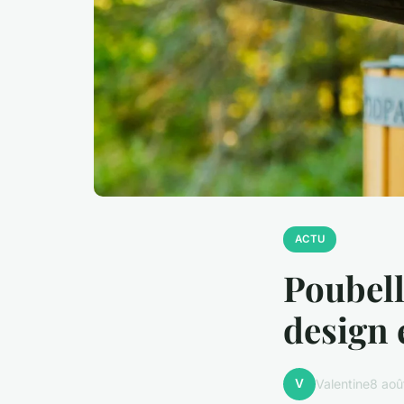
ACTU
Poubell
design e
V
Valentine
8 aoû