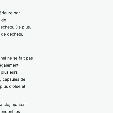
érieure par
s de
échets. De plus,
s de déchets,
el ne se fait pas
 également
 plusieurs
s, capsules de
plus ciblée et
 clé, ajoutent
rendent les