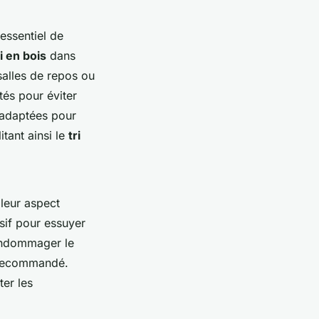
essentiel de
i en bois
dans
 salles de repos ou
tés pour éviter
s adaptées pour
itant ainsi le
tri
 leur aspect
asif pour essuyer
 endommager le
t recommandé.
ter les