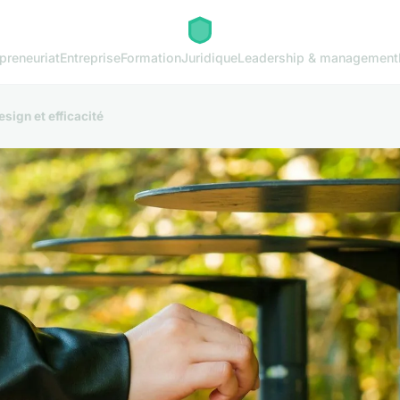
preneuriat
Entreprise
Formation
Juridique
Leadership & management
esign et efficacité