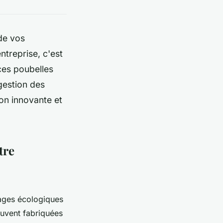
 de vos
ntreprise, c'est
ces poubelles
gestion des
on innovante et
tre
ages écologiques
ouvent fabriquées